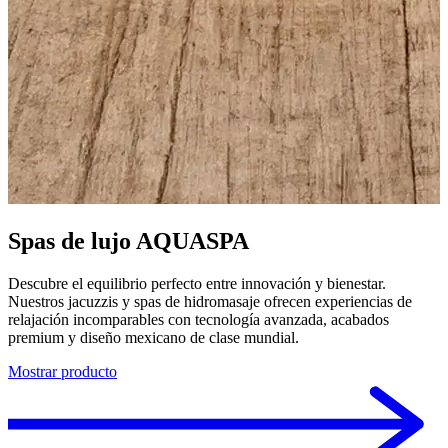
Spas de lujo AQUASPA
Descubre el equilibrio perfecto entre innovación y bienestar.
E
Nuestros jacuzzis y spas de hidromasaje ofrecen experiencias de
m
relajación incomparables con tecnología avanzada, acabados
a
premium y diseño mexicano de clase mundial.
m
Mostrar producto
M