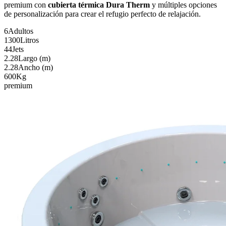
premium con
cubierta térmica Dura Therm
y múltiples opciones
de personalización para crear el refugio perfecto de relajación.
6
Adultos
1300
Litros
44
Jets
2.28
Largo (m)
2.28
Ancho (m)
600
Kg
premium
Inicio
Spas
de
lujo
PARADISE